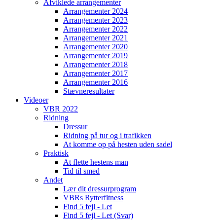
Afviklede arrangementer
Arrangementer 2024
Arrangementer 2023
Arrangementer 2022
Arrangementer 2021
Arrangementer 2020
Arrangementer 2019
Arrangementer 2018
Arrangementer 2017
Arrangementer 2016
Stævneresultater
Videoer
VBR 2022
Ridning
Dressur
Ridning på tur og i trafikken
At komme op på hesten uden sadel
Praktisk
At flette hestens man
Tid til smed
Andet
Lær dit dressurprogram
VBRs Rytterfitness
Find 5 fejl - Let
Find 5 fejl - Let (Svar)