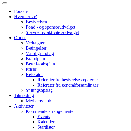
Forside
Hvem er vi?
Bestyrelsen
Fond - og sponsorudvalget
Stævne- & aktivitetsudvalget
Om os
Vedtægter
Betingelser
Værdigrundlag
Brandplan
Beredskabsplan
Priser
Referater
Referater fra bestyrelsesmøderne
Referater fra generalforsamlinger
Stillingsopslag
Tilmelding
Medlemsskab
Aktiviteter
Kommende arrangementer
Events
Kalender
Startlister