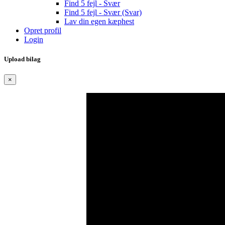
Find 5 fejl - Svær
Find 5 fejl - Svær (Svar)
Lav din egen kæphest
Opret profil
Login
Upload bilag
×