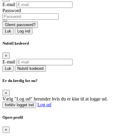
E-mail
Password
Glemt password?
Luk
Log ind
Nulstil kodeord
×
E-mail
Luk
Nulstil kodeord
Er du færdig for nu?
×
Vælg "Log ud" herunder hvis du er klar til at logge ud.
Log ud
forbliv logget ind
Opret profil
×