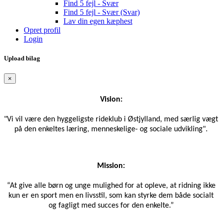
Find 5 fejl - Svær
Find 5 fejl - Svær (Svar)
Lav din egen kæphest
Opret profil
Login
Upload bilag
×
Vision:
"Vi vil være den hyggeligste rideklub i Østjylland, med særlig vægt
på den enkeltes læring, menneskelige- og sociale udvikling".
Mission:
“At give alle børn og unge mulighed for at opleve, at ridning ikke
kun er en sport men en livsstil, som kan styrke dem både socialt
og fagligt med succes for den enkelte.”