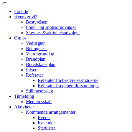
Forside
Hvem er vi?
Bestyrelsen
Fond - og sponsorudvalget
Stævne- & aktivitetsudvalget
Om os
Vedtægter
Betingelser
Værdigrundlag
Brandplan
Beredskabsplan
Priser
Referater
Referater fra bestyrelsesmøderne
Referater fra generalforsamlinger
Stillingsopslag
Tilmelding
Medlemsskab
Aktiviteter
Kommende arrangementer
Events
Kalender
Startlister