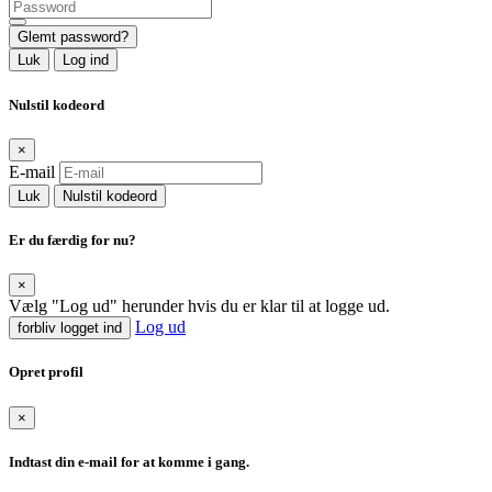
Glemt password?
Luk
Log ind
Nulstil kodeord
×
E-mail
Luk
Nulstil kodeord
Er du færdig for nu?
×
Vælg "Log ud" herunder hvis du er klar til at logge ud.
Log ud
forbliv logget ind
Opret profil
×
Indtast din e-mail for at komme i gang.