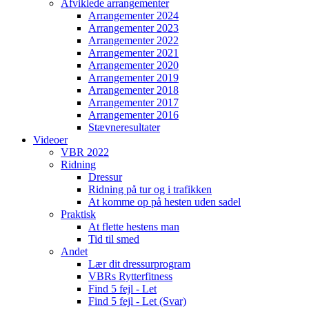
Afviklede arrangementer
Arrangementer 2024
Arrangementer 2023
Arrangementer 2022
Arrangementer 2021
Arrangementer 2020
Arrangementer 2019
Arrangementer 2018
Arrangementer 2017
Arrangementer 2016
Stævneresultater
Videoer
VBR 2022
Ridning
Dressur
Ridning på tur og i trafikken
At komme op på hesten uden sadel
Praktisk
At flette hestens man
Tid til smed
Andet
Lær dit dressurprogram
VBRs Rytterfitness
Find 5 fejl - Let
Find 5 fejl - Let (Svar)