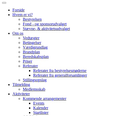
Forside
Hvem er vi?
Bestyrelsen
Fond - og sponsorudvalget
Stævne- & aktivitetsudvalget
Om os
Vedtægter
Betingelser
Værdigrundlag
Brandplan
Beredskabsplan
Priser
Referater
Referater fra bestyrelsesmøderne
Referater fra generalforsamlinger
Stillingsopslag
Tilmelding
Medlemsskab
Aktiviteter
Kommende arrangementer
Events
Kalender
Startlister