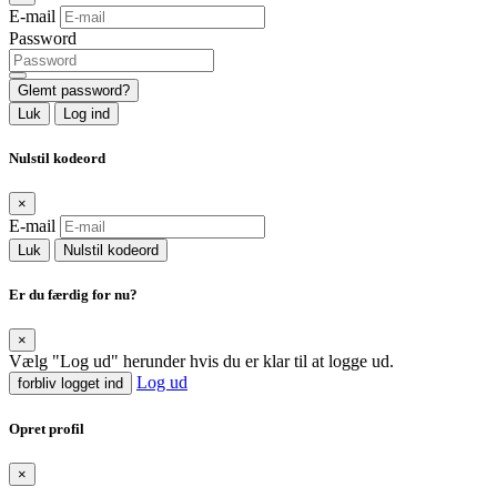
E-mail
Password
Glemt password?
Luk
Log ind
Nulstil kodeord
×
E-mail
Luk
Nulstil kodeord
Er du færdig for nu?
×
Vælg "Log ud" herunder hvis du er klar til at logge ud.
Log ud
forbliv logget ind
Opret profil
×