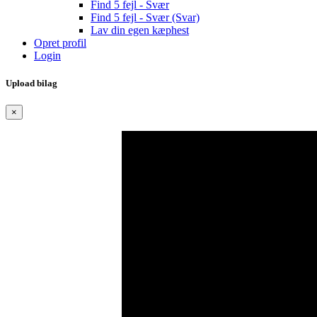
Find 5 fejl - Svær
Find 5 fejl - Svær (Svar)
Lav din egen kæphest
Opret profil
Login
Upload bilag
×