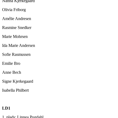
Nanna Kjerkegaard
Olivia Friborg
Amélie Andresen
Rasmine Snedker
Marie Mohrsen
Ida Marie Andersen
Sofie Rasmussen
Emilie Bro
Anne Bech
Signe Kjerkegaard
Isabella Philbert
LD1
1. plads: Linnea Pugdahl