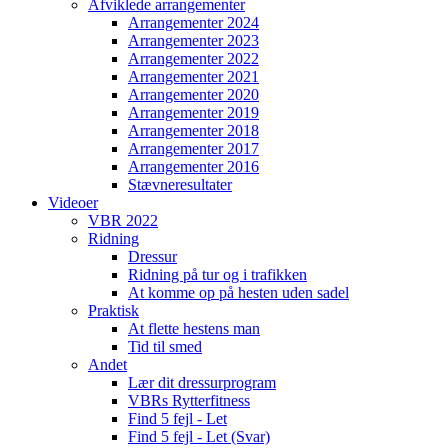
Afviklede arrangementer
Arrangementer 2024
Arrangementer 2023
Arrangementer 2022
Arrangementer 2021
Arrangementer 2020
Arrangementer 2019
Arrangementer 2018
Arrangementer 2017
Arrangementer 2016
Stævneresultater
Videoer
VBR 2022
Ridning
Dressur
Ridning på tur og i trafikken
At komme op på hesten uden sadel
Praktisk
At flette hestens man
Tid til smed
Andet
Lær dit dressurprogram
VBRs Rytterfitness
Find 5 fejl - Let
Find 5 fejl - Let (Svar)