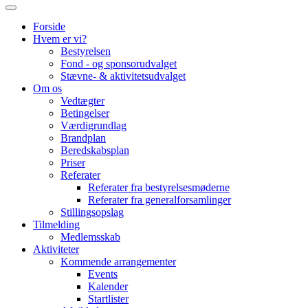
Forside
Hvem er vi?
Bestyrelsen
Fond - og sponsorudvalget
Stævne- & aktivitetsudvalget
Om os
Vedtægter
Betingelser
Værdigrundlag
Brandplan
Beredskabsplan
Priser
Referater
Referater fra bestyrelsesmøderne
Referater fra generalforsamlinger
Stillingsopslag
Tilmelding
Medlemsskab
Aktiviteter
Kommende arrangementer
Events
Kalender
Startlister