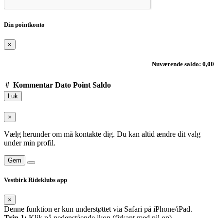
Din pointkonto
×
Nuværende saldo: 0,00
#
Kommentar
Dato
Point
Saldo
Luk
×
Vælg herunder om må kontakte dig. Du kan altid ændre dit valg
under min profil.
Gem
Vestbirk Rideklubs app
×
Denne funktion er kun understøttet via Safari på iPhone/iPad.
Trin 1:
Klik på nedenstående ikon (firkant med pil op)