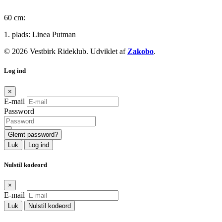
60 cm:
1. plads: Linea Putman
© 2026 Vestbirk Rideklub. Udviklet af
Zakobo
.
Log ind
×
E-mail
Password
Glemt password?
Luk
Log ind
Nulstil kodeord
×
E-mail
Luk
Nulstil kodeord