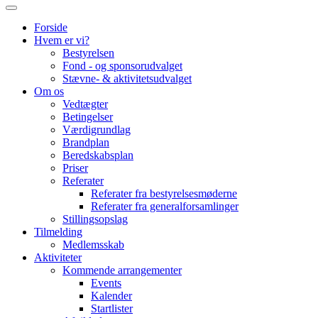
Forside
Hvem er vi?
Bestyrelsen
Fond - og sponsorudvalget
Stævne- & aktivitetsudvalget
Om os
Vedtægter
Betingelser
Værdigrundlag
Brandplan
Beredskabsplan
Priser
Referater
Referater fra bestyrelsesmøderne
Referater fra generalforsamlinger
Stillingsopslag
Tilmelding
Medlemsskab
Aktiviteter
Kommende arrangementer
Events
Kalender
Startlister