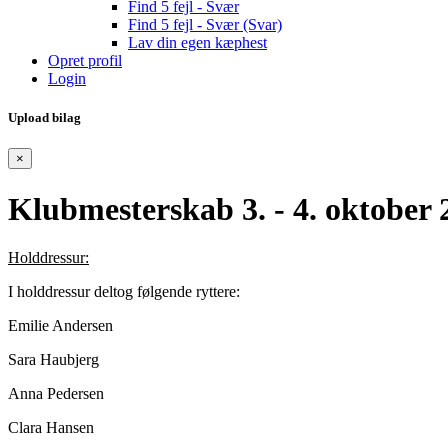
Find 5 fejl - Svær
Find 5 fejl - Svær (Svar)
Lav din egen kæphest
Opret profil
Login
Upload bilag
×
Klubmesterskab 3. - 4. oktober 
Holddressur:
I holddressur deltog følgende ryttere:
Emilie Andersen
Sara Haubjerg
Anna Pedersen
Clara Hansen