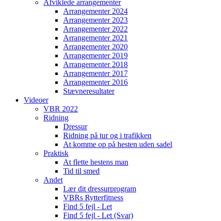
Afviklede arrangementer
Arrangementer 2024
Arrangementer 2023
Arrangementer 2022
Arrangementer 2021
Arrangementer 2020
Arrangementer 2019
Arrangementer 2018
Arrangementer 2017
Arrangementer 2016
Stævneresultater
Videoer
VBR 2022
Ridning
Dressur
Ridning på tur og i trafikken
At komme op på hesten uden sadel
Praktisk
At flette hestens man
Tid til smed
Andet
Lær dit dressurprogram
VBRs Rytterfitness
Find 5 fejl - Let
Find 5 fejl - Let (Svar)