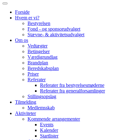
Forside
Hvem er vi?
Bestyrelsen
Fond - og sponsorudvalget
Stævne- & aktivitetsudvalget
Om os
Vedtægter
Betingelser
Værdigrundlag
Brandplan
Beredskabsplan
Priser
Referater
Referater fra bestyrelsesmøderne
Referater fra generalforsamlinger
Stillingsopslag
Tilmelding
Medlemsskab
Aktiviteter
Kommende arrangementer
Events
Kalender
Startlister